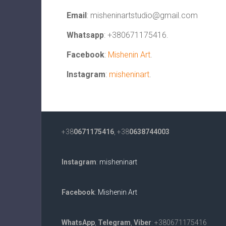
Email
:
misheninartstudio@gmail.com
Whatsapp
: +380671175416.
Facebook
:
Mishenin Art
.
Instagram
:
misheninart
.
+38
0671175416
, +38
0638744003
Instagram
:
misheninart
Facebook
:
Mishenin Art
WhatsApp
,
Telegram
,
Viber
: +380671175416