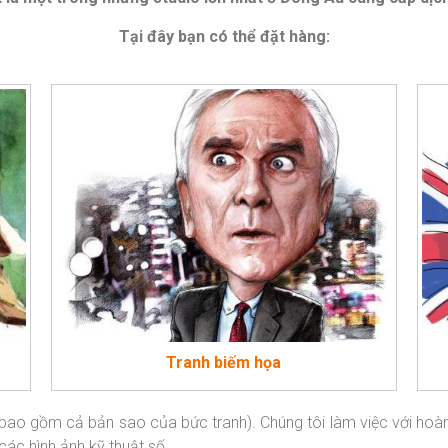
Tại đây bạn có thể đặt hàng:
Tranh biếm họa
ao gồm cả bản sao của bức tranh). Chúng tôi làm việc với hoàn to
 các hình ảnh kỹ thuật số.