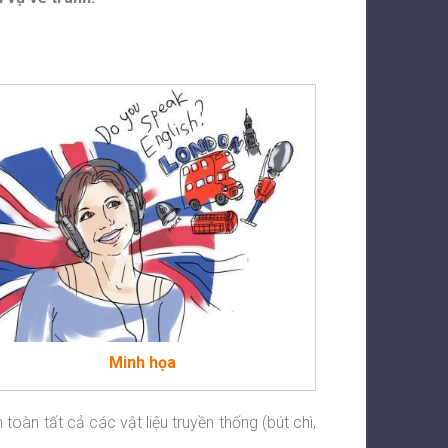
Minh họa
àn tất cả các vật liệu truyền thống (bút chì,