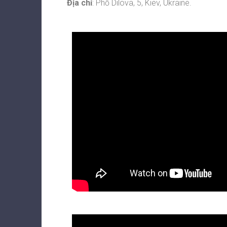
Địa chỉ
: Phố Dilova, 5, Kiev, Ukraine.