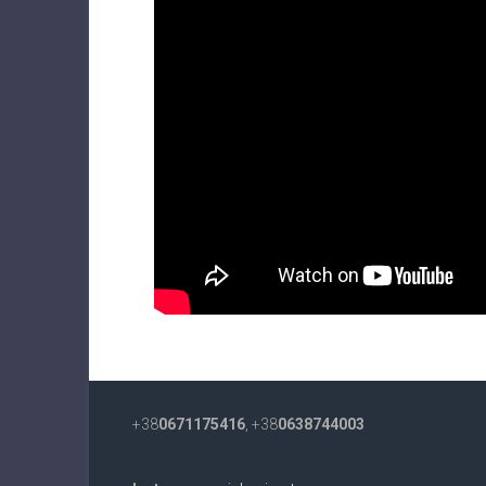
+38
0671175416
, +38
0638744003