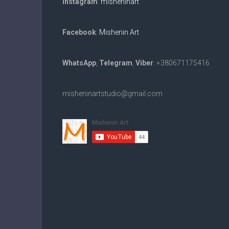
Instagram
:
misheninart
Facebook
:
Mishenin Art
WhatsApp
,
Telegram
,
Viber
: +380671175416
misheninartstudio@gmail.com