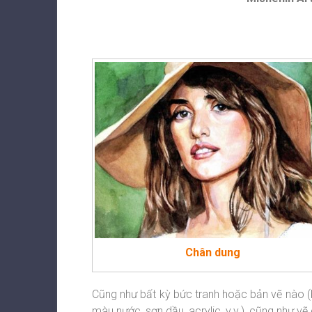
Chân dung
Cũng như bất kỳ bức tranh hoặc bản vẽ nào (b
màu nước, sơn dầu, acrylic, v.v.), cũng như vẽ