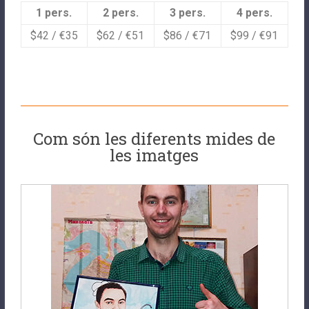
1 pers.
2 pers.
3 pers.
4 pers.
$42 / €35
$62 / €51
$86 / €71
$99 / €91
Com són les diferents mides de
les imatges