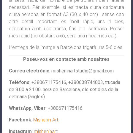
la seva mida, del nombre de persones i del material
necessari. Per exemple, si es tracta d’una caricatura
d’una persona en format A3 (30 x 40 cm) i sense cap
altre detall important, és molt ràpid, uns 4 dies,
caricatura amb una trama, fins a 1 setmana. Potser
més ràpid (no obstant això, serà una mica més car).
L’entrega de la imatge a Barcelona trigarà uns 5-6 dies.
Poseu-vos en contacte amb nosaltres
Correu electrònic
:
misheninartstudio@gmail.com
Telèfons
: +380671175416, +380638744003, trucada
de 8.00 a 21.00, hora de Barcelona, els set dies de la
setmana (anglès).
WhatsApp, Viber
: +380671175416.
Facebook
:
Mishenin Art
.
Instagram
:
misheninart
.