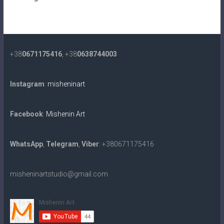
+38
0671175416
, +38
0638744003
Instagram
:
misheninart
Facebook
:
Mishenin Art
WhatsApp
,
Telegram
,
Viber
: +380671175416
misheninartstudio@gmail.com