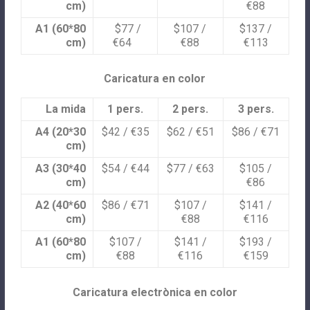
cm)
€88
A1 (60*80
$77 /
$107 /
$137 /
cm)
€64
€88
€113
Caricatura en color
La mida
1 pers.
2 pers.
3 pers.
A4 (20*30
$42 / €35
$62 / €51
$86 / €71
cm)
A3 (30*40
$54 / €44
$77 / €63
$105 /
cm)
€86
A2 (40*60
$86 / €71
$107 /
$141 /
cm)
€88
€116
A1 (60*80
$107 /
$141 /
$193 /
cm)
€88
€116
€159
Caricatura electrònica en color