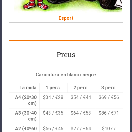
Esport
Preus
Caricatura en blanc i negre
La mida
1 pers.
2 pers.
3 pers.
A4 (20*30
$34 / €28
$54 / €44
$69 / €56
cm)
A3 (30*40
$43 / €35
$64 / €53
$86 / €71
cm)
A2 (40*60
$56 / €46
$77 / €64
$107 /