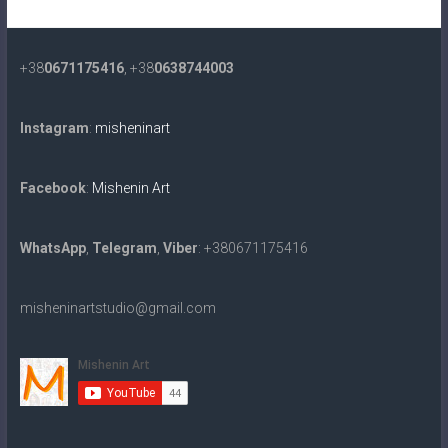
+38
0671175416
, +38
0638744003
Instagram
:
misheninart
Facebook
:
Mishenin Art
WhatsApp
,
Telegram
,
Viber
: +380671175416
misheninartstudio@gmail.com