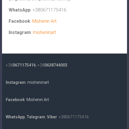
WhatsApp
: +380671175416.
Facebook
:
Mishenin Art
.
Instagram
:
misheninart
.
+38
0671175416
, +38
0638744003
Instagram
:
misheninart
Facebook
:
Mishenin Art
WhatsApp
,
Telegram
,
Viber
: +380671175416