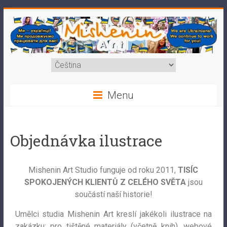
Menu
Objednávka ilustrace
Mishenin Art Studio funguje od roku 2011,
TISÍC
SPOKOJENÝCH KLIENTŮ Z CELÉHO SVĚTA
jsou
součástí naší historie!
Umělci studia Mishenin Art kreslí jakékoli ilustrace na
zakázku: pro tištěné materiály (včetně knih), webové