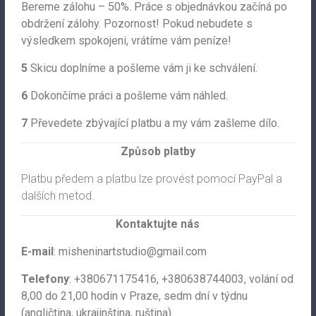
Bereme zálohu – 50%. Práce s objednávkou začíná po
obdržení zálohy. Pozornost! Pokud nebudete s
výsledkem spokojeni, vrátíme vám peníze!
5
Skicu doplníme a pošleme vám ji ke schválení.
6
Dokončíme práci a pošleme vám náhled.
7
Převedete zbývající platbu a my vám zašleme dílo.
Způsob platby
Platbu předem a platbu lze provést pomocí PayPal a
dalších metod.
Kontaktujte nás
E-mail
:
misheninartstudio@gmail.com
Telefony
: +380671175416, +380638744003, volání od
8,00 do 21,00 hodin v Praze, sedm dní v týdnu
(angličtina, ukrajinština, ruština).