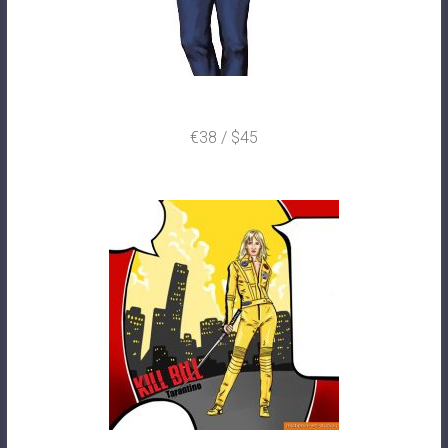
€38 / $45