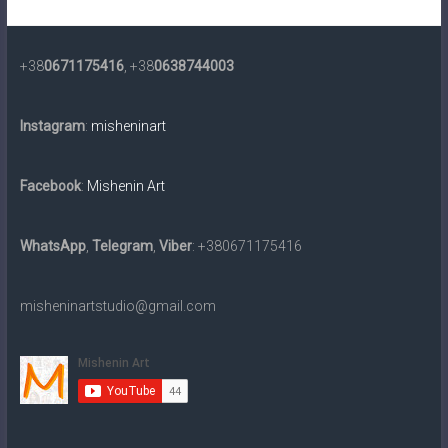
+38
0671175416
, +38
0638744003
Instagram
:
misheninart
Facebook
:
Mishenin Art
WhatsApp
,
Telegram
,
Viber
: +380671175416
misheninartstudio@gmail.com