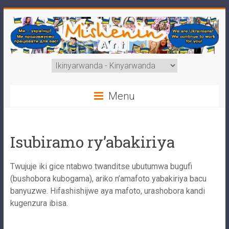
Skip
to
content
Mishenin
Choose
a
Art
language
Menu
Виконання
портретів
з
Isubiramo ry’abakiriya
фото,
шаржів,
Twujuje iki gice ntabwo twanditse ubutumwa bugufi
карикатур,
(bushobora kubogama), ariko n’amafoto yabakiriya bacu
будь-
banyuzwe. Hifashishijwe aya mafoto, urashobora kandi
яких
kugenzura ibisa.
ілюстрацій
та