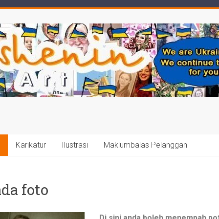
Karikatur
Ilustrasi
Maklumbalas Pelanggan
da foto
Di sini anda boleh menempah po