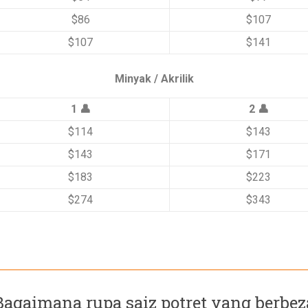
$86
$107
$107
$141
Minyak / Akrilik
1 👤
2 👤
$114
$143
$143
$171
$183
$223
$274
$343
Bagaimana rupa saiz potret yang berbez