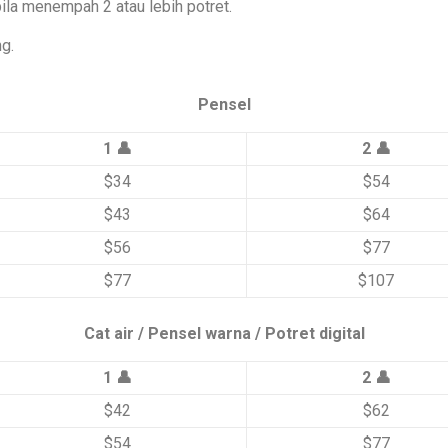
ila menempah 2 atau lebih potret.
ng.
Pensel
1 👤
2 👤
$34
$54
$43
$64
$56
$77
$77
$107
Cat air / Pensel warna / Potret digital
1 👤
2 👤
$42
$62
$54
$77