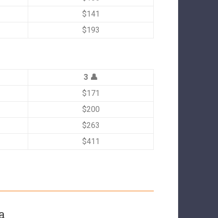
$141
$193
3 👤
$171
$200
$263
$411
a