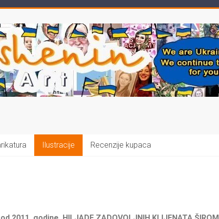
rikatura
Ilustracije
Recenzije kupaca
e od 2011. godine, HILJADE ZADOVOLJNIH KLIJENATA ŠIROM 