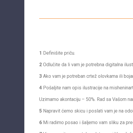
1
Definišite priču.
2
Odlučite da li vam je potrebna digitalna ilust
3
Ako vam je potreban crtež olovkama ili bojam
4
Pošaljite nam opis ilustracije na
misheninar
Uzimamo akontaciju – 50%. Rad sa Vašom naru
5
Napravit ćemo skicu i poslati vam je na odo
6
Mi radimo posao i šaljemo vam sliku za pre