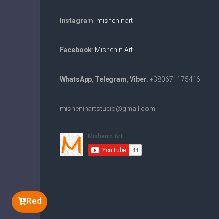
Instagram
:
misheninart
Facebook
:
Mishenin Art
WhatsApp
,
Telegram
,
Viber
: +380671175416
misheninartstudio@gmail.com
Red