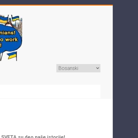
SVETA su deo naše istorije!