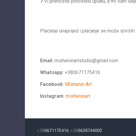
7
Vi prenosite preostalu uplatu, a mi Vam šal
Plaćanje unaprijed i plaćanje se može izvrši
Email
:
misheninartstudio@gmail.com
Whatsapp
: +380671175416
Facebook
:
Mishenin Art
Instagram
:
misheninart
+38
0671175416
, +38
0638744003