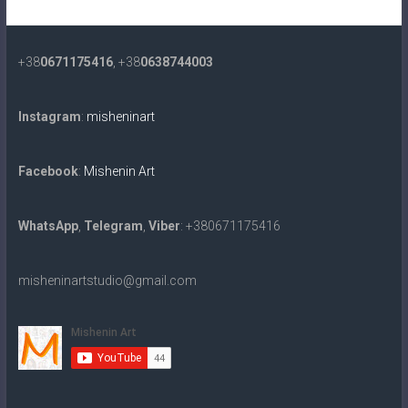
+38
0671175416
, +38
0638744003
Instagram
:
misheninart
Facebook
:
Mishenin Art
WhatsApp
,
Telegram
,
Viber
: +380671175416
misheninartstudio@gmail.com