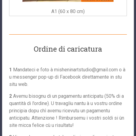
A1 (60 x 80 cm)
Ordine di caricatura
1
Mandateci e foto à
misheninartstudio@gmail.com
o à
u messenger pop-up di Facebook direttamente in stu
situ web.
2
Avemu bisognu di un pagamentu anticipatu (50% di a
quantità di l’ordine). U travagliu nantu à u vostru ordine
principia dopu chì avemu ricevutu un pagamentu
anticipatu. Attenzione ! Rimbursemu i vostri soldi si ùn
site micca felice cù u risultatu!