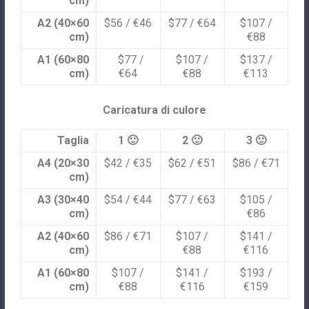
cm)
A2 (40×60
$56 / €46
$77 / €64
$107 /
cm)
€88
A1 (60×80
$77 /
$107 /
$137 /
cm)
€64
€88
€113
Caricatura di culore
Taglia
1 🙂
2 🙂
3 🙂
A4 (20×30
$42 / €35
$62 / €51
$86 / €71
cm)
A3 (30×40
$54 / €44
$77 / €63
$105 /
cm)
€86
A2 (40×60
$86 / €71
$107 /
$141 /
cm)
€88
€116
A1 (60×80
$107 /
$141 /
$193 /
cm)
€88
€116
€159