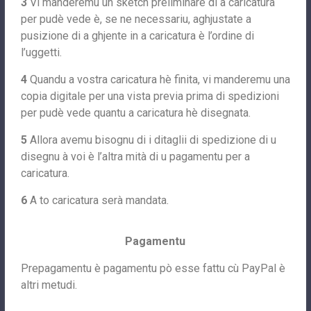
3
Vi manderemu un sketch preliminare di a caricatura
per pudè vede è, se ne necessariu, aghjustate a
pusizione di a ghjente in a caricatura è l’ordine di
l’uggetti.
4
Quandu a vostra caricatura hè finita, vi manderemu una
copia digitale per una vista previa prima di spedizioni
per pudè vede quantu a caricatura hè disegnata.
5
Allora avemu bisognu di i ditaglii di spedizione di u
disegnu à voi è l’altra mità di u pagamentu per a
caricatura.
6
A to caricatura serà mandata.
Pagamentu
Prepagamentu è pagamentu pò esse fattu cù PayPal è
altri metudi.