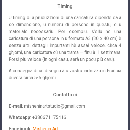
Timing
U timing di a pruduzzioni di una caricatura dipende da a
so dimensione, u numeru di persone in questu, è u
materiale necessariu. Per esempiu, s’ellu hè una
caricatura di una persona in u formatu A3 (30 x 40 cm) è
senza altri dettagli impurtanti hè assai veloce, circa 4
ghjorni, una caricatura cù una trama – finu à 1 settimana.
Forsi più veloce (in ogni casu, serà un pocu più caru).
A consegna di un disegnu à u vostru indirizzu in Francia
duverà circa 5-6 ghjorni.
Cuntatta ci
E-mail
:
misheninartstudio@gmail.com
Whatsapp
: +380671175416
Facebook
:
Mishenin Art