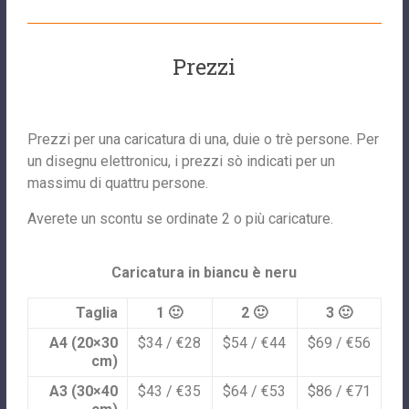
Prezzi
Prezzi per una caricatura di una, duie o trè persone. Per
un disegnu elettronicu, i prezzi sò indicati per un
massimu di quattru persone.
Averete un scontu se ordinate 2 o più caricature.
Caricatura in biancu è neru
Taglia
1 🙂
2 🙂
3 🙂
A4 (20×30
$34 / €28
$54 / €44
$69 / €56
cm)
A3 (30×40
$43 / €35
$64 / €53
$86 / €71