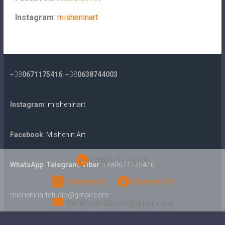
Instagram
:
misheninart
+38
0671175416
, +38
0638744003
Instagram
:
misheninart
Facebook
:
Mishenin Art
+380671175416
WhatsApp
,
Telegram
,
Viber
: +380671175416
misheninart
Mishenin Art
misheninartstudio@gmail.com
MisheninArtStudio@gmail.com