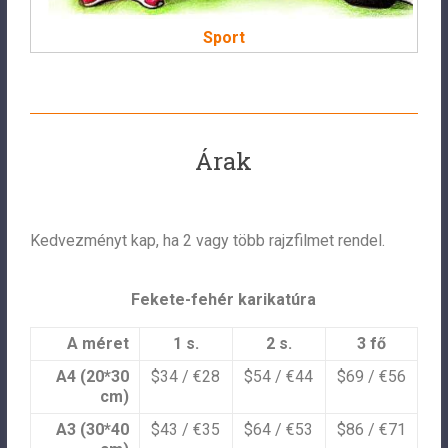
Sport
Árak
Kedvezményt kap, ha 2 vagy több rajzfilmet rendel.
Fekete-fehér karikatúra
A méret
1 s.
2 s.
3 fő
A4 (20*30
$34 / €28
$54 / €44
$69 / €56
cm)
A3 (30*40
$43 / €35
$64 / €53
$86 / €71