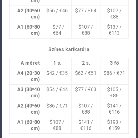
cm)
A2 (40*60
$56 / €46
$77 / €64
$107 /
cm)
€88
A1 (60*80
$77 /
$107 /
$137 /
cm)
€64
€88
€113
Színes karikatúra
A méret
1 s.
2 s.
3 fő
A4 (20*30
$42 / €35
$62 / €51
$86 / €71
cm)
A3 (30*40
$54 / €44
$77 / €63
$105 /
cm)
€86
A2 (40*60
$86 / €71
$107 /
$141 /
cm)
€88
€116
A1 (60*80
$107 /
$141 /
$193 /
cm)
€88
€116
€159