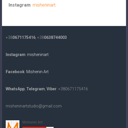
Instagram
:
misheninart
.
+38
0671175416
, +38
0638744003
Instagram
:
misheninart
Facebook
:
Mishenin Art
WhatsApp
,
Telegram
,
Viber
: +380671175416
misheninartstudio@gmail.com