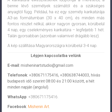
benne lévő személyek számától és a szükséges
anyagtól függ. Például, ha ez egy személy karikatúrája
A3-as formátumban (30 x 40 cm), és minden más
fontos részlet nélkül, akkor nagyon gyorsan, körülbelül
4 nap, egy cselekményes karikatúra – legfeljebb 1 hét.
Talán gyorsabban (azonban valamivel drágább lesz).
A kép szállítása Magyarországra körülbelül 3-4 nap.
Lépjen kapcsolatba velünk
E-mail
:
misheninartstudio@gmail.com
Telefonok
: +380671175416, +380638744003, hívás
budapesti idő szerint 08:00 és 21:00 között, a hét
minden napján (angolul).
WhatsApp
: +380671175416.
Facebook
:
Mishenin Art
.