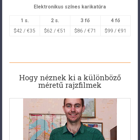
Elektronikus színes karikatúra
1 s.
2 s.
3 fő
4 fő
$42 / €35
$62 / €51
$86 / €71
$99 / €91
Hogy néznek ki a különböző
méretű rajzfilmek