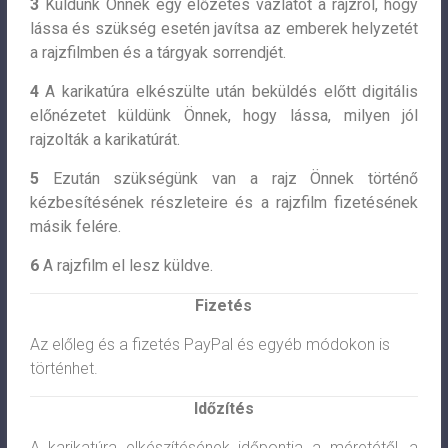
3
Küldünk Önnek egy előzetes vázlatot a rajzról, hogy
lássa és szükség esetén javítsa az emberek helyzetét
a rajzfilmben és a tárgyak sorrendjét.
4
A karikatúra elkészülte után beküldés előtt digitális
előnézetet küldünk Önnek, hogy lássa, milyen jól
rajzolták a karikatúrát.
5
Ezután szükségünk van a rajz Önnek történő
kézbesítésének részleteire és a rajzfilm fizetésének
másik felére.
6
A rajzfilm el lesz küldve.
Fizetés
Az előleg és a fizetés PayPal és egyéb módokon is
történhet.
Időzítés
A karikatúra elkészítésének időpontja a méretétől, a