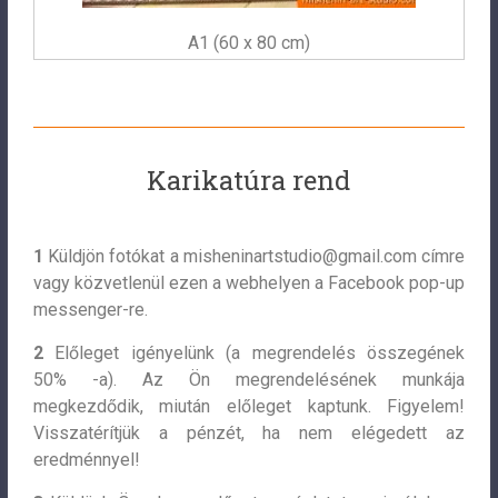
A1 (60 x 80 cm)
Karikatúra rend
1
Küldjön fotókat a
misheninartstudio@gmail.com
címre
vagy közvetlenül ezen a webhelyen a Facebook pop-up
messenger-re.
2
Előleget igényelünk (a megrendelés összegének
50% -a). Az Ön megrendelésének munkája
megkezdődik, miután előleget kaptunk. Figyelem!
Visszatérítjük a pénzét, ha nem elégedett az
eredménnyel!