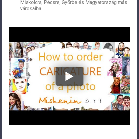
Miskolcra, Pécsre, Győrbe és Magyarország más
városaiba.