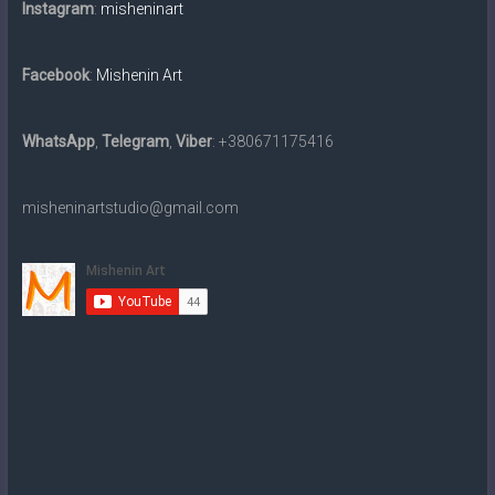
картин
Instagram
:
misheninart
традиційними
матеріалами
Facebook
:
Mishenin Art
та
в
електронному
WhatsApp
,
Telegram
,
Viber
: +380671175416
вигляді
на
misheninartstudio@gmail.com
замовлення.
Доставка
по
всьому
світу.