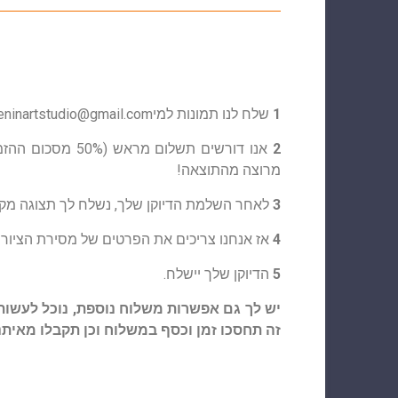
1
שלח לנו תמונות למי
eninartstudio@gmail.com
2
אנו דורשים תשל
מרוצה מהתוצאה!
3
לאחר השלמת הדיוקן שלך, נשלח לך תצוגה מקדימ
4
אז אנחנו צריכים את הפרטים של מסירת הציור 
5
הדיוקן שלך יישלח.
יש לך גם אפשרות משלוח נוספת, נוכל לעשות
זה תחסכו זמן וכסף במשלוח וכן תקבלו מאיתנו 10% הנחה על גודל A4 ו-15% על גודל A3. לאחר מכן תוכל להדפיס את הציור בכל גודל על נייר או 