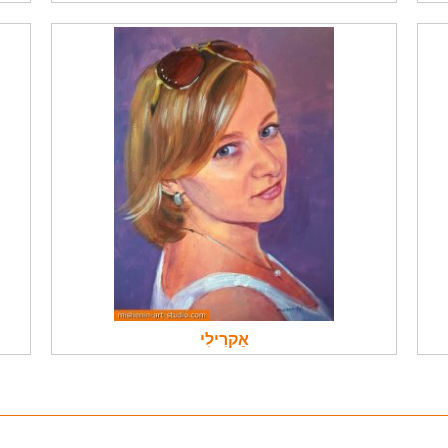
אַקרִילִי