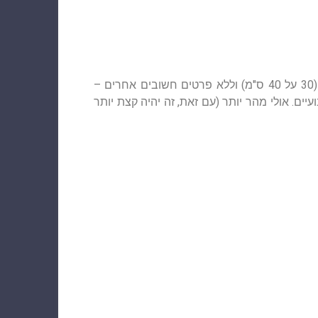
עיתוי הפקת הדיוקן תלוי בגודלו, במספר האנשים בו ובחומר הנדרש. למשל, אם זה דיוקן של אדם אחד בפורמט A3 (30 על 40 ס"מ) וללא פרטים חשובים אחרים –
ן עד שבועיים. אולי מהר יותר (עם זאת, זה יהיה קצת יותר