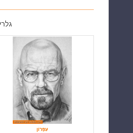
גלרי
עִפָּרוֹן