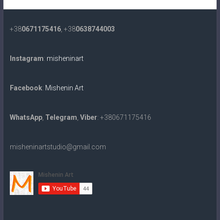
+38
0671175416
, +38
0638744003
Instagram
:
misheninart
Facebook
:
Mishenin Art
WhatsApp
,
Telegram
,
Viber
: +380671175416
misheninartstudio@gmail.com