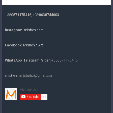
+38
0671175416
, +38
0638744003
Instagram
:
misheninart
Facebook
:
Mishenin Art
WhatsApp
,
Telegram
,
Viber
: +380671175416
misheninartstudio@gmail.com