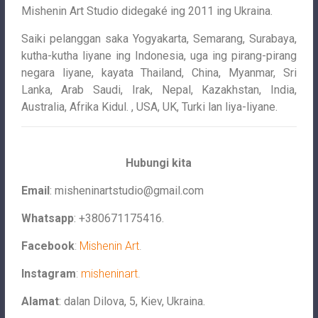
Mishenin Art Studio didegaké ing 2011 ing Ukraina.
Saiki pelanggan saka Yogyakarta, Semarang, Surabaya,
kutha-kutha liyane ing Indonesia, uga ing pirang-pirang
negara liyane, kayata Thailand, China, Myanmar, Sri
Lanka, Arab Saudi, Irak, Nepal, Kazakhstan, India,
Australia, Afrika Kidul. , USA, UK, Turki lan liya-liyane.
Hubungi kita
Email
:
misheninartstudio@gmail.com
Whatsapp
: +380671175416.
Facebook
:
Mishenin Art
.
Instagram
:
misheninart
.
Alamat
: dalan Dilova, 5, Kiev, Ukraina.