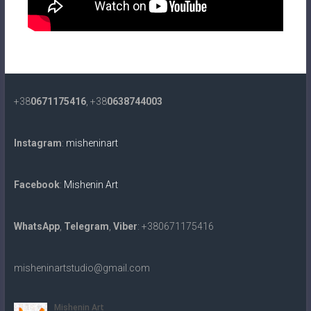
+38
0671175416
, +38
0638744003
Instagram
:
misheninart
Facebook
:
Mishenin Art
WhatsApp
,
Telegram
,
Viber
: +380671175416
misheninartstudio@gmail.com