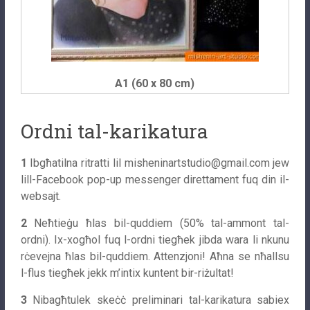
A1 (60 x 80 cm)
Ordni tal-karikatura
1
Ibgħatilna ritratti lil
misheninartstudio@gmail.com
jew
lill-Facebook pop-up messenger direttament fuq din il-
websajt.
2
Neħtieġu ħlas bil-quddiem (50% tal-ammont tal-
ordni). Ix-xogħol fuq l-ordni tiegħek jibda wara li nkunu
rċevejna ħlas bil-quddiem. Attenzjoni! Aħna se nħallsu
l-flus tiegħek jekk m’intix kuntent bir-riżultat!
3
Nibagħtulek skeċċ preliminari tal-karikatura sabiex