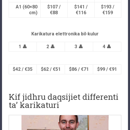
A1 (60×80
$107 /
$141 /
$193 /
cm)
€88
€116
€159
Karikatura elettronika bil-kulur
1 👤
2 👤
3 👤
4 👤
$42 / €35
$62 / €51
$86 / €71
$99 / €91
Kif jidhru daqsijiet differenti
ta’ karikaturi