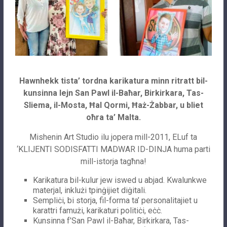
Hawnhekk tista’ tordna karikatura minn ritratt bil-
kunsinna lejn San Pawl il-Baħar, Birkirkara, Tas-
Sliema, il-Mosta, Ħal Qormi, Ħaż-Żabbar, u bliet
oħra ta’ Malta.
Mishenin Art Studio ilu jopera mill-2011, ELuf ta
‘KLIJENTI SODISFATTI MADWAR ID-DINJA huma parti
mill-istorja tagħna!
Karikatura bil-kulur jew iswed u abjad. Kwalunkwe
materjal, inklużi tpinġijiet diġitali.
Sempliċi, bi storja, fil-forma ta’ personalitajiet u
karattri famużi, karikaturi politiċi, eċċ.
Kunsinna f’San Pawl il-Baħar, Birkirkara, Tas-