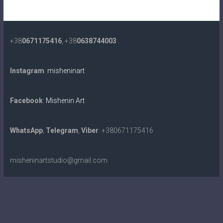
+38
0671175416
, +38
0638744003
Instagram
:
misheninart
Facebook
:
Mishenin Art
WhatsApp
,
Telegram
,
Viber
: +380671175416
misheninartstudio@gmail.com