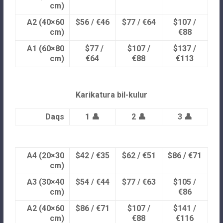
cm)
A2 (40×60
$56 / €46
$77 / €64
$107 /
cm)
€88
A1 (60×80
$77 /
$107 /
$137 /
cm)
€64
€88
€113
Karikatura bil-kulur
Daqs
1 👤
2 👤
3 👤
A4 (20×30
$42 / €35
$62 / €51
$86 / €71
cm)
A3 (30×40
$54 / €44
$77 / €63
$105 /
cm)
€86
A2 (40×60
$86 / €71
$107 /
$141 /
cm)
€88
€116