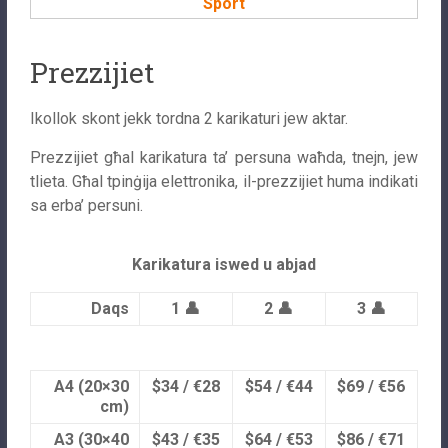
Sport
Prezzijiet
Ikollok skont jekk tordna 2 karikaturi jew aktar.
Prezzijiet għal karikatura ta’ persuna waħda, tnejn, jew
tlieta. Għal tpinġija elettronika, il-prezzijiet huma indikati
sa erba’ persuni.
Karikatura iswed u abjad
Daqs
1 👤
2 👤
3 👤
A4 (20×30
$34 / €28
$54 / €44
$69 / €56
cm)
A3 (30×40
$43 / €35
$64 / €53
$86 / €71