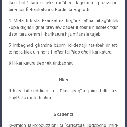
tkun tista’ tara u, jekk meħtieġ, taġġusta l-pożizzjoni
tan-nies fil-karikatura u l-ordni tal-oġġetti.
4
Meta titlesta l-karikatura tiegħek, aħna nibagħtulek
kopja diġitali għal preview qabel it-tbaħħir sabiex tkun
tista ‘tara kemm il-karikatura hija mfassla tajjeb.
5
Imbagħad għandna bżonn id-dettalji tat-tbaħħir tat-
tpinġija lilek u n-nofs l-ieħor tal-ħlas għall-karikatura.
6
Il-karikatura tiegħek tintbagħat.
Ħlas
Il-ħlas bil-quddiem u l-ħlas jistgħu jsiru billi tuża
PayPal u metodi oħra.
Skadenzi
Iż-żmien tal-produzzjoni ta ‘karikatura jiddependi mid-