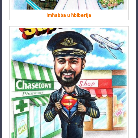
Imħabba u ħbiberija