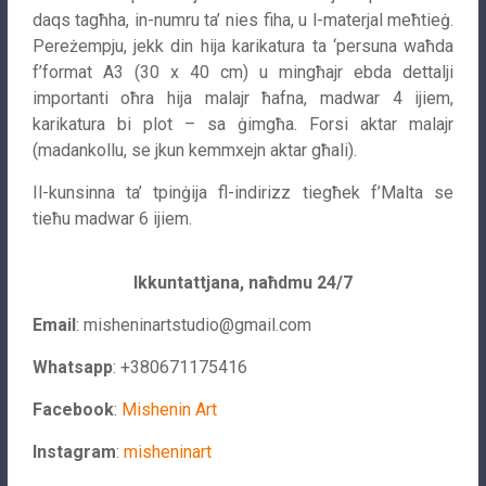
daqs tagħha, in-numru ta’ nies fiha, u l-materjal meħtieġ.
Pereżempju, jekk din hija karikatura ta ‘persuna waħda
f’format A3 (30 x 40 cm) u mingħajr ebda dettalji
importanti oħra hija malajr ħafna, madwar 4 ijiem,
karikatura bi plot – sa ġimgħa. Forsi aktar malajr
(madankollu, se jkun kemmxejn aktar għali).
Il-kunsinna ta’ tpinġija fl-indirizz tiegħek f’Malta se
tieħu madwar 6 ijiem.
Ikkuntattjana, naħdmu 24/7
Email
:
misheninartstudio@gmail.com
Whatsapp
: +380671175416
Facebook
:
Mishenin Art
Instagram
:
misheninart