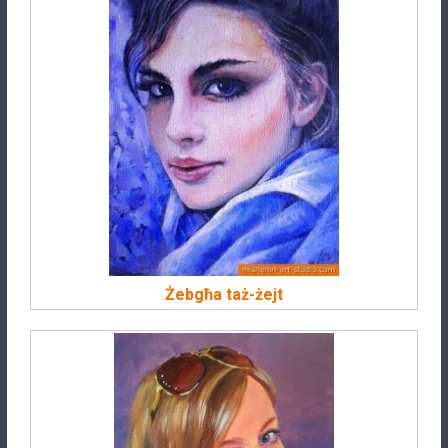
Żebgħa taż-żejt