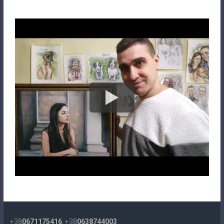
+38
0671175416
, +38
0638744003