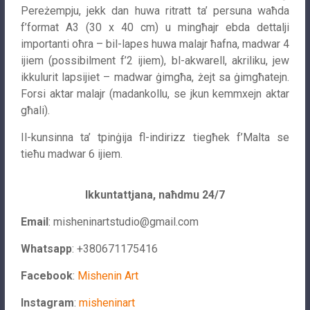
Pereżempju, jekk dan huwa ritratt ta’ persuna waħda
f’format A3 (30 x 40 cm) u mingħajr ebda dettalji
importanti oħra – bil-lapes huwa malajr ħafna, madwar 4
ijiem (possibilment f’2 ijiem), bl-akwarell, akriliku, jew
ikkulurit lapsijiet – madwar ġimgħa, żejt sa ġimgħatejn.
Forsi aktar malajr (madankollu, se jkun kemmxejn aktar
għali).
Il-kunsinna ta’ tpinġija fl-indirizz tiegħek f’Malta se
tieħu madwar 6 ijiem.
Ikkuntattjana, naħdmu 24/7
Email
:
misheninartstudio@gmail.com
Whatsapp
: +380671175416
Facebook
:
Mishenin Art
Instagram
:
misheninart