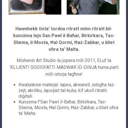
Hawnhekk tista’ tordna ritratt minn ritratt bil-
kunsinna lejn San Pawl il-Baħar, Birkirkara, Tas-
Sliema, il-Mosta, Ħal Qormi, Ħaż-Żabbar, u bliet
oħra ta’ Malta.
Mishenin Art Studio ilu jopera mill-2011, ELuf ta
‘KLIJENTI SODISFATTI MADWAR ID-DINJA huma parti
mill-istorja tagħna!
Kwalunkwe materjal: lapes, akwarell, żebgħa taż-
żejt, akriliku, lapsijiet tal-kulur, kif ukoll ritratti
diġitali.
Kunsinna f’San Pawl il-Baħar, Birkirkara, Tas-
Sliema, Mosta, Ħal Qormi, Ħaż-Żabbar, u bliet oħra
ta’ Malta.