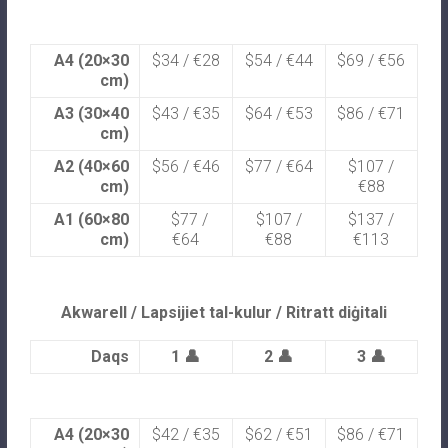
A4 (20×30
$34 / €28
$54 / €44
$69 / €56
cm)
A3 (30×40
$43 / €35
$64 / €53
$86 / €71
cm)
A2 (40×60
$56 / €46
$77 / €64
$107 /
cm)
€88
A1 (60×80
$77 /
$107 /
$137 /
cm)
€64
€88
€113
Akwarell / Lapsijiet tal-kulur / Ritratt diġitali
Daqs
1 👤
2 👤
3 👤
A4 (20×30
$42 / €35
$62 / €51
$86 / €71