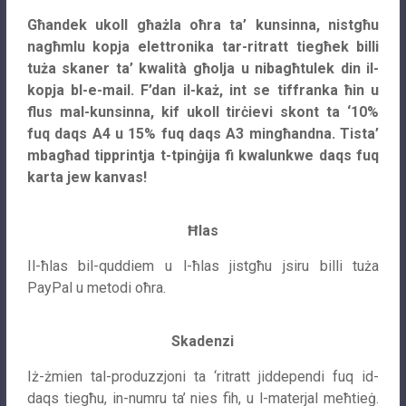
Għandek ukoll għażla oħra ta’ kunsinna, nistgħu
nagħmlu kopja elettronika tar-ritratt tiegħek billi
tuża skaner ta’ kwalità għolja u nibagħtulek din il-
kopja bl-e-mail. F’dan il-każ, int se tiffranka ħin u
flus mal-kunsinna, kif ukoll tirċievi skont ta ‘10%
fuq daqs A4 u 15% fuq daqs A3 mingħandna. Tista’
mbagħad tipprintja t-tpinġija fi kwalunkwe daqs fuq
karta jew kanvas!
Ħlas
Il-ħlas bil-quddiem u l-ħlas jistgħu jsiru billi tuża
PayPal u metodi oħra.
Skadenzi
Iż-żmien tal-produzzjoni ta ‘ritratt jiddependi fuq id-
daqs tiegħu, in-numru ta’ nies fih, u l-materjal meħtieġ.