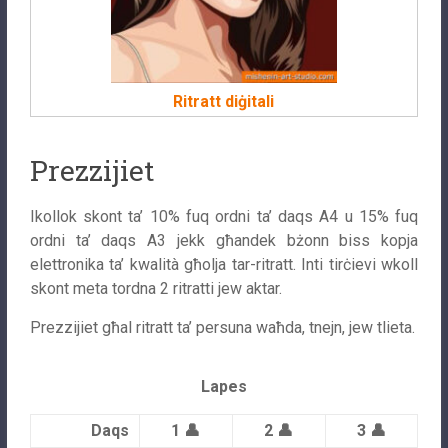
Ritratt diġitali
Prezzijiet
Ikollok skont ta’ 10% fuq ordni ta’ daqs A4 u 15% fuq
ordni ta’ daqs A3 jekk għandek bżonn biss kopja
elettronika ta’ kwalità għolja tar-ritratt. Inti tirċievi wkoll
skont meta tordna 2 ritratti jew aktar.
Prezzijiet għal ritratt ta’ persuna waħda, tnejn, jew tlieta.
Lapes
Daqs
1 👤
2 👤
3 👤