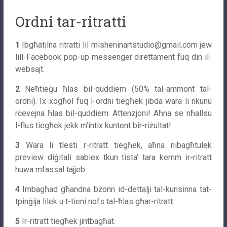
Ordni tar-ritratti
1
Ibgħatilna ritratti lil
misheninartstudio@gmail.com
jew
lill-Facebook pop-up messenger direttament fuq din il-
websajt.
2
Neħtieġu ħlas bil-quddiem (50% tal-ammont tal-
ordni). Ix-xogħol fuq l-ordni tiegħek jibda wara li nkunu
rċevejna ħlas bil-quddiem. Attenzjoni! Aħna se nħallsu
l-flus tiegħek jekk m’intix kuntent bir-riżultat!
3
Wara li tlesti r-ritratt tiegħek, aħna nibagħtulek
preview diġitali sabiex tkun tista’ tara kemm ir-ritratt
huwa mfassal tajjeb.
4
Imbagħad għandna bżonn id-dettalji tal-kunsinna tat-
tpinġija lilek u t-tieni nofs tal-ħlas għar-ritratt.
5
Ir-ritratt tiegħek jintbagħat.