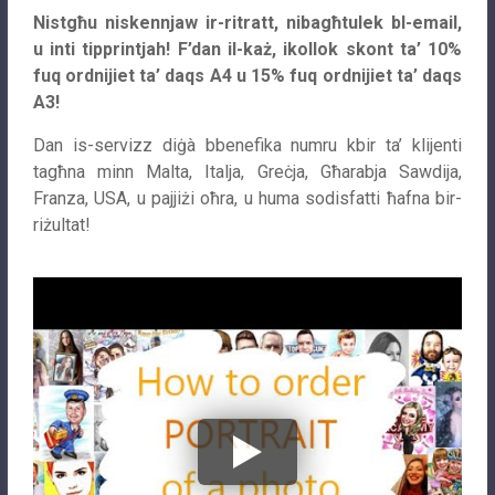
Nistgħu niskennjaw ir-ritratt, nibagħtulek bl-email,
u inti tipprintjah! F’dan il-każ, ikollok skont ta’ 10%
fuq ordnijiet ta’ daqs A4 u 15% fuq ordnijiet ta’ daqs
A3!
Dan is-servizz diġà bbenefika numru kbir ta’ klijenti
tagħna minn Malta, Italja, Greċja, Għarabja Sawdija,
Franza, USA, u pajjiżi oħra, u huma sodisfatti ħafna bir-
riżultat!