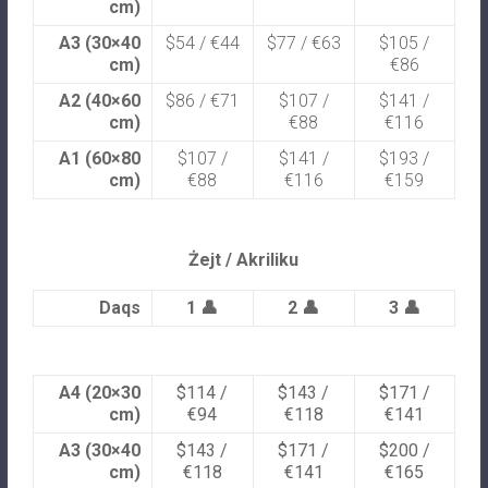
cm)
A3 (30×40
$54 / €44
$77 / €63
$105 /
cm)
€86
A2 (40×60
$86 / €71
$107 /
$141 /
cm)
€88
€116
A1 (60×80
$107 /
$141 /
$193 /
cm)
€88
€116
€159
Żejt / Akriliku
Daqs
1 👤
2 👤
3 👤
A4 (20×30
$114 /
$143 /
$171 /
cm)
€94
€118
€141
A3 (30×40
$143 /
$171 /
$200 /
cm)
€118
€141
€165