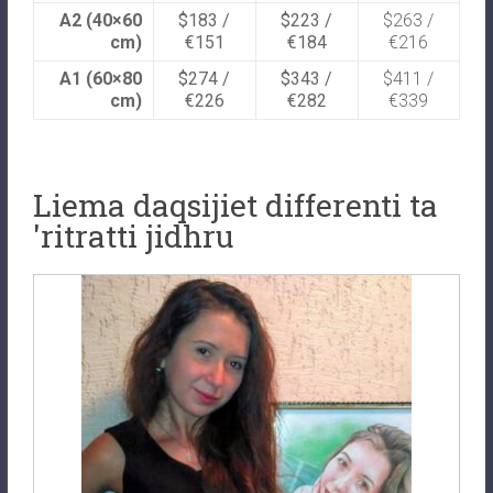
A2 (40×60
$183 /
$223 /
$263 /
cm)
€151
€184
€216
A1 (60×80
$274 /
$343 /
$411 /
cm)
€226
€282
€339
Liema daqsijiet differenti ta
'ritratti jidhru