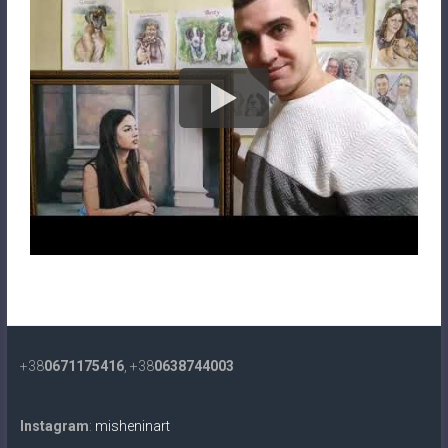
+38
0671175416
, +38
0638744003
Instagram
:
misheninart