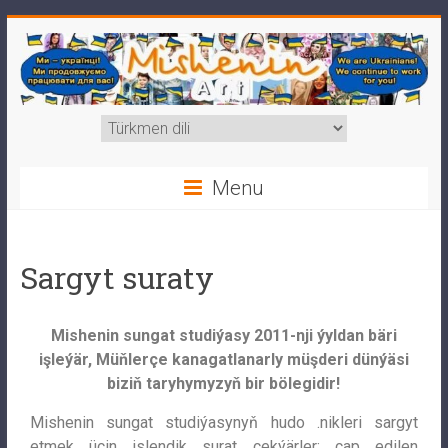
Menu
Sargyt suraty
Mishenin sungat studiýasy 2011-nji ýyldan bäri
işleýär, Müňlerçe kanagatlanarly müşderi dünýäsi
biziň taryhymyzyň bir bölegidir!
Mishenin sungat studiýasynyň hudo .nikleri sargyt
etmek üçin islendik surat çekýärler: çap edilen