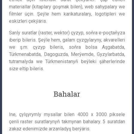
materiallar (kitaplary goşmak bilen), web sahypalary we
filmler üçin. Şeýle hem karikaturalary, logotipleri we
eskizleri çekýäris.
Sanly suratlar (raster, wektor) çyzyp, soňra e-poçtaňyza
iberip bileris. Şeýle hem, galam çyzgylaryny, akvarelleri
we ş.m. çyzyp bileris, soňra bolsa Aşgabatda,
Türkmenabatda, Dagoguzda, Merýemde, Gyzylarbatda,
tutramalyda we Türkmenistanyň beýleki şäherlerinde
size eltip bileris.
Bahalar
Ine, çylşyrymly mysallar bilen 4000 x 3000 piksele
çenli raster suratlarynyň takmynan bahalary. 5 suratdan
zakaz edenimizde arzanladyş berýäris.