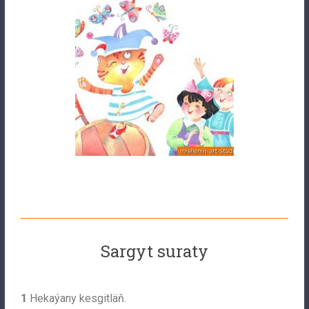
Sargyt suraty
1
Hekaýany kesgitläň.