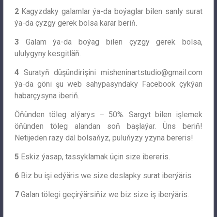
2
Kagyzdaky galamlar ýa-da boýaglar bilen sanly surat
ýa-da çyzgy gerek bolsa karar beriň.
3
Galam ýa-da boýag bilen çyzgy gerek bolsa,
ululygyny kesgitläň.
4
Suratyň düşündirişini
misheninartstudio@gmail.com
ýa-da göni şu web sahypasyndaky Facebook çykýan
habarçysyna iberiň.
Öňünden töleg alýarys – 50%. Sargyt bilen işlemek
öňünden töleg alandan soň başlaýar. Üns beriň!
Netijeden razy däl bolsaňyz, puluňyzy yzyna bereris!
5
Eskiz ýasap, tassyklamak üçin size ibereris.
6
Biz bu işi edýäris we size deslapky surat iberýäris.
7
Galan tölegi geçirýärsiňiz we biz size iş iberýäris.