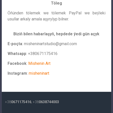
Töleg
Öňünden tölemek we tölemek PayPal we beýleki
usullar arkaly amala aşyrylyp bilner.
Biziň bilen habarlaşyň, hepdede ýedi gün açyk
E-poçta
:
misheninartstudio@gmail.com
Whatsapp
: +380671175416
Facebook
:
Mishenin Art
Instagram
:
misheninart
+38
0671175416
, +38
0638744003