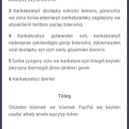
3
Karikaturanyň deslapky eskizini ibereris, görersiňiz
we zerur bolsa adamlaryň karikaturadaky ýagdaýyny we
obýektleriň tertibini sazlap bilersiňiz.
4
Karikaturaňyz gutarandan soň, karikaturanyň
näderejede çekilendigini görüp bilersiňiz, ýüklemezden
ozal deslapky syn üçin sanly göçürmäni ibereris.
5
Soňra çyzgyny size we karikatura üçin tölegiň beýleki
ýarysyna ibermegiň jikme-jiklikleri gerek.
6
Karikaturaňyz iberiler.
Töleg
Öňünden tölemek we tölemek PayPal we beýleki
usullar arkaly amala aşyrylyp bilner.