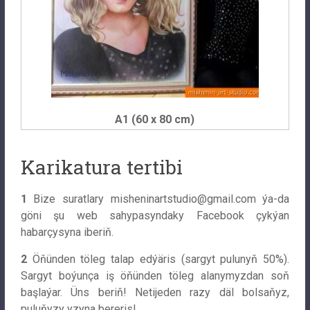
A1 (60 x 80 cm)
Karikatura tertibi
1
Bize suratlary
misheninartstudio@gmail.com
ýa-da
göni şu web sahypasyndaky Facebook çykýan
habarçysyna iberiň.
2
Öňünden töleg talap edýäris (sargyt pulunyň 50%).
Sargyt boýunça iş öňünden töleg alanymyzdan soň
başlaýar. Üns beriň! Netijeden razy däl bolsaňyz,
puluňyzy yzyna bereris!