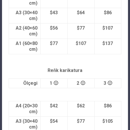
cm)
A3 (30×40
$43
$64
$86
cm)
A2 (40×60
$56
$77
$107
cm)
A1 (60×80
$77
$107
$137
cm)
Reňk karikatura
Ölçegi
1 🙂
2 🙂
3 🙂
A4 (20×30
$42
$62
$86
cm)
A3 (30×40
$54
$77
$105
cm)