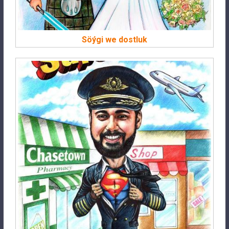
Söýgi we dostluk