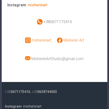
Instagram
:
misheninart
+380671175416
misheninart
Mishenin Art
MisheninArtStudio@gmail.com
+38
0671175416
, +38
0638744003
Instagram
:
misheninart