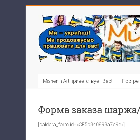
Перейти
к
Mishenin
содержимому
Art
Виконання
портретів
з
фото,
шаржів,
Mishenin Art приветствует Вас!
Портрет
карикатур,
будь-
яких
Форма заказа шаржа
ілюстрацій
та
картин
[caldera_form id=»CF5b840898a7e9e»]
традиційними
матеріалами