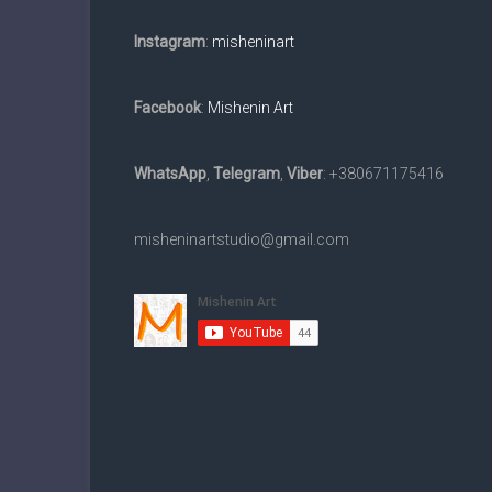
Instagram
:
misheninart
Facebook
:
Mishenin Art
WhatsApp
,
Telegram
,
Viber
: +380671175416
misheninartstudio@gmail.com