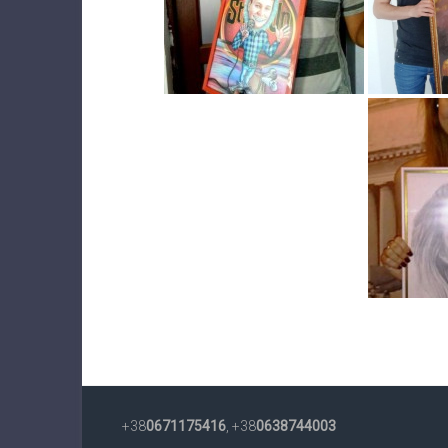
+38
0671175416
, +38
0638744003