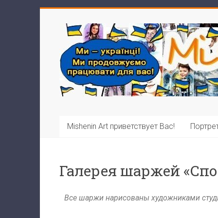
Mishenin Art приветствует Вас!
Портрет
Галерея шаржей «Спо
Все шаржи нарисованы художниками студии