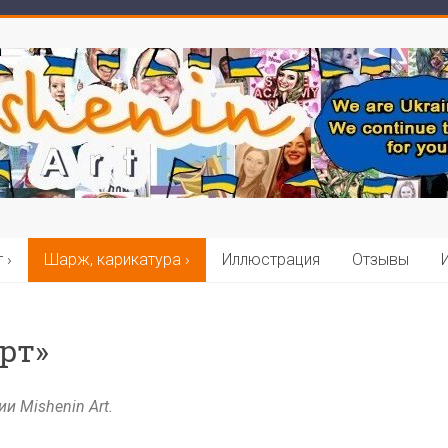
 ›
Шарж, карикатура ›
Иллюстрация
Отзывы
рт»
 Mishenin Art.