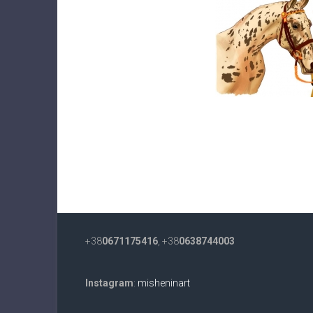
+38
0671175416
, +38
0638744003
Instagram
:
misheninart