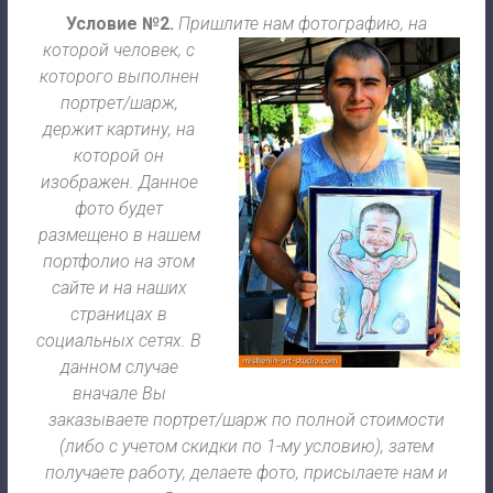
Условие №2.
Пришлите нам
фотографию, на
которой человек, с
которого выполнен
портрет/шарж,
держит картину, на
которой он
изображен. Данное
фото будет
размещено в нашем
портфолио на этом
сайте и на наших
страницах в
социальных сетях.
В
данном случае
вначале Вы
заказываете портрет/шарж по полной стоимости
(либо с учетом скидки по 1-му условию), затем
получаете работу, делаете фото, присылаете нам и