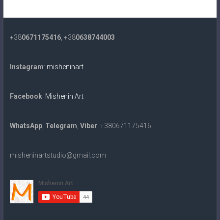
+38
0671175416
, +38
0638744003
Instagram
:
misheninart
Facebook
:
Mishenin Art
WhatsApp
,
Telegram
,
Viber
: +380671175416
misheninartstudio@gmail.com