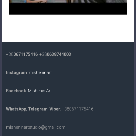
+38
0671175416
, +38
0638744003
Instagram
:
misheninart
Facebook
:
Mishenin Art
WhatsApp
,
Telegram
,
Viber
: +380671175416
misheninartstudio@gmail.com