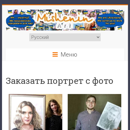
🇺🇦
Більше
інформації —
УКРАЇНСЬКОЮ
!
🇺🇦
Меню
Заказать портрет с фото