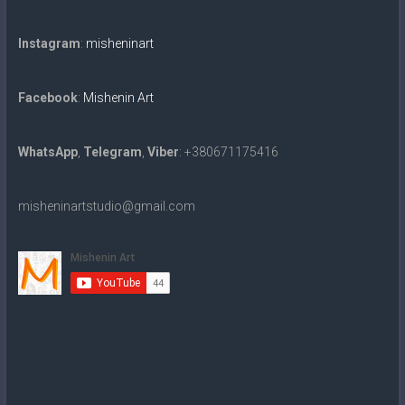
Instagram
:
misheninart
Facebook
:
Mishenin Art
WhatsApp
,
Telegram
,
Viber
: +380671175416
misheninartstudio@gmail.com