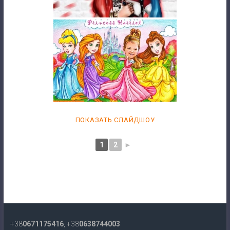
ПОКАЗАТЬ СЛАЙДШОУ
1
2
►
+38
0671175416
, +38
0638744003