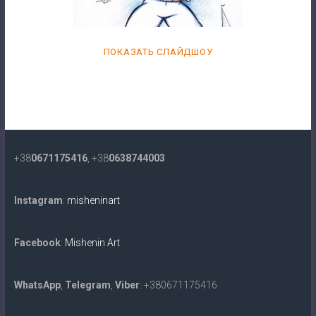
ПОКАЗАТЬ СЛАЙДШОУ
+38
0671175416
, +38
0638744003
Instagram
:
misheninart
Facebook
:
Mishenin Art
WhatsApp
,
Telegram
,
Viber
: +380671175416