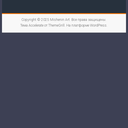
Copyright © 2025
Mishenin Art
. Все права защищены.
Тема
Accelerate
от ThemeGrill. На платформе
WordPress
.