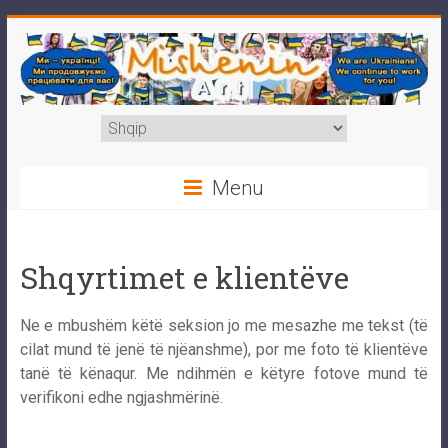
Skip
to
content
Mishenin
Zgjidhni
gjuhë
Art
Menu
Виконання
портретів
з
Shqyrtimet e klientëve
фото,
шаржів,
Ne e mbushëm këtë seksion jo me mesazhe me tekst (të
карикатур,
cilat mund të jenë të njëanshme), por me foto të klientëve
будь-
tanë të kënaqur. Me ndihmën e këtyre fotove mund të
яких
verifikoni edhe ngjashmërinë.
ілюстрацій
та