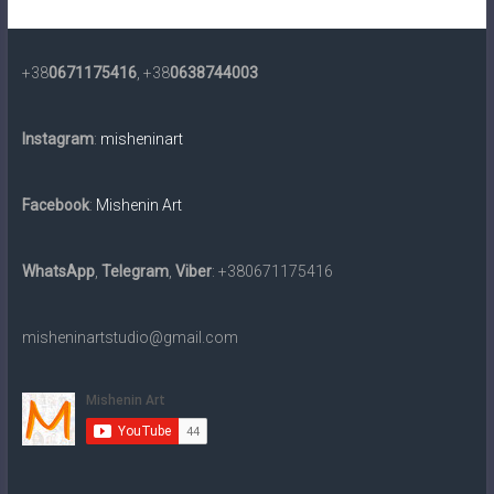
+38
0671175416
, +38
0638744003
Instagram
:
misheninart
Facebook
:
Mishenin Art
WhatsApp
,
Telegram
,
Viber
: +380671175416
misheninartstudio@gmail.com