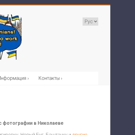
Информация ›
Контакты ›
с фотографии в Николаеве
гиревку, Новый Буг, Баштанку и
другие