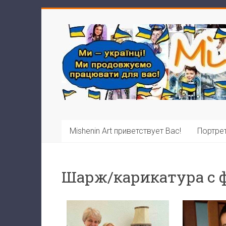
Mishenin Art приветствует Вас!
Портрет
Шарж/карикатура с 