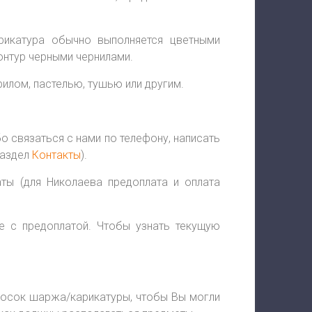
арикатура обычно выполняется цветными
онтур черными чернилами.
лом, пастелью, тушью или другим.
бо связаться с нами по телефону, написать
раздел
Контакты
).
ты (для Николаева предоплата и оплата
е с предоплатой. Чтобы узнать текущую
бросок шаржа/карикатуры, чтобы Вы могли