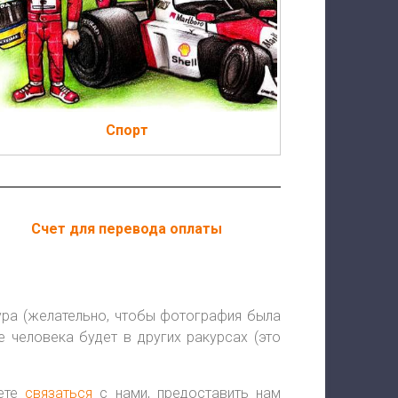
Спорт
Счет для перевода оплаты
ура (желательно, чтобы фотография была
 человека будет в других ракурсах (это
жете
связаться
с нами, предоставить нам