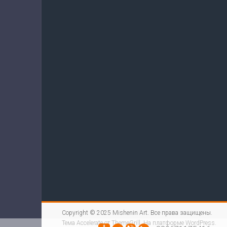
Copyright © 2025
Mishenin Art
. Все права защищены.
Тема
Accelerate
от ThemeGrill. На платформе
WordPress
.