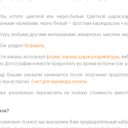
 Вы хотите: цветной или черно-белый. Цветной шарж/к
ерными чернилами; черно-белый — простым карандашом + к
ру любыми другими материалами: акварелью, маслом, акри
 См. раздел
Форматы
.
сти заказа, используя
форму заказа шаржа/карикатуры
, ли
ть фотографии и внести предоплату во время встречи (см. 
д Вашим заказом начинается после получения предопла
 при встрече).
Счет для перевода оплаты
же желательно перечислить ее полную стоимость вмест
аза?
ый, возможно позже) мы высылаем Вам предварительный на