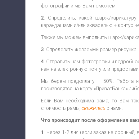
фотографии и мы Вам поможем.
2
. Определить, какой шарж/карикатуру
карандашами и/или акварелью + контур ч
Также мы можем выполнить шарж/карикату
3
. Определить желаемый размер рисунка.
4
. Отправить нам фотографии и подробно
нам на электронную почту или предостави
Мы берем предоплату — 50%. Работа на
производятся на карту «ПриватБанка» либо
Если Вам необходима рама, то Вам так
стоимость рамы,
свяжитесь
с нами.
Что происходит после оформления зак
1
. Через 1-2 дня (если заказ не срочн