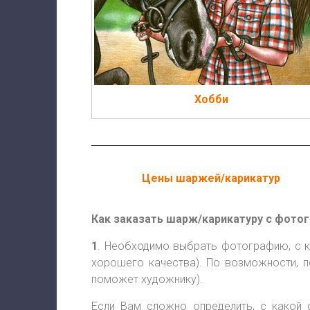
Хобби
Цены шаржей/карикатур
Как заказать шарж/карикатуру с фото
1
. Необходимо выбрать фотографию, с к
хорошего качества). По возможности, п
поможет художнику).
Если Вам сложно определить, с какой