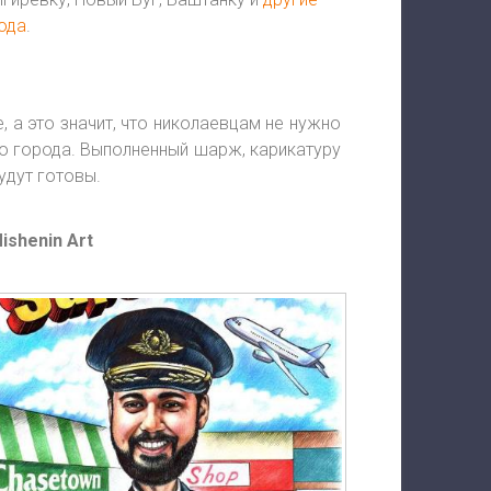
ода
.
е, а это значит, что николаевцам не нужно
о города. Выполненный шарж, карикатуру
удут готовы.
shenin Art