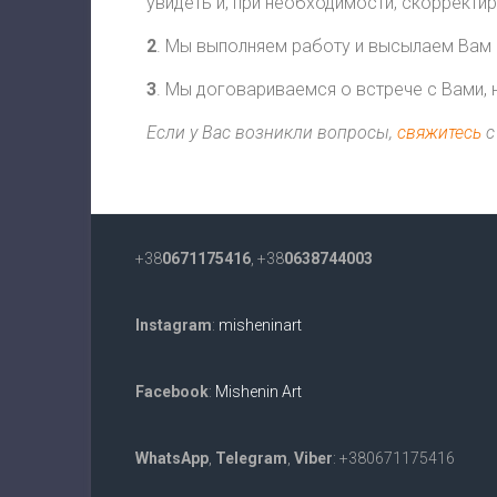
увидеть и, при необходимости, скорректи
2
. Мы выполняем работу и высылаем Вам
3
. Мы договариваемся о встрече с Вами,
Если у Вас возникли вопросы,
свяжитесь
с
+38
0671175416
, +38
0638744003
Instagram
:
misheninart
Facebook
:
Mishenin Art
WhatsApp
,
Telegram
,
Viber
: +380671175416