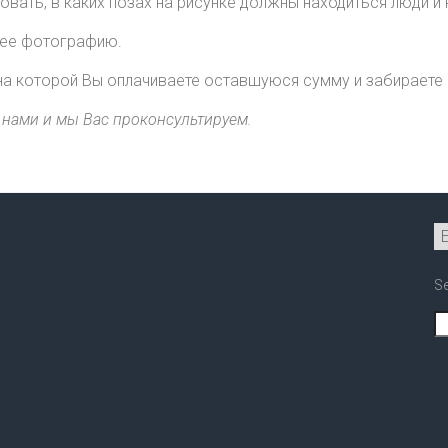
ровать, в каких позах на рисунке должны находиться люди 
 ее фотографию.
 на которой Вы оплачиваете оставшуюся сумму и забираете
 нами и мы Вас проконсультируем.
S