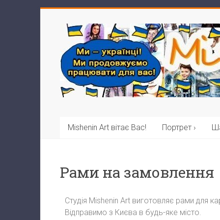
Mishenin Art вітає Вас!
Портрет ›
Ша
Рами на замовлення
Студія Mishenin Art виготовляє рами для к
Відправимо з Києва в будь-яке місто.