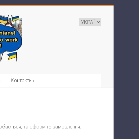
›
Контакти ›
одобається, та оформіть замовлення.