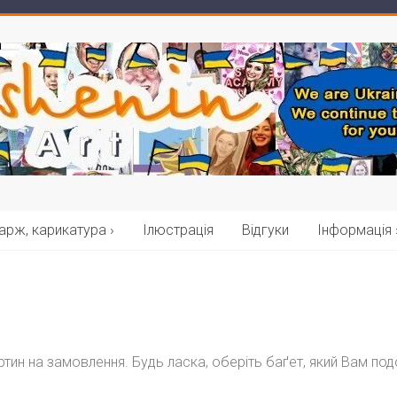
рж, карикатура ›
Ілюстрація
Відгуки
Інформація 
артин на замовлення. Будь ласка, оберіть баґет, який Вам п