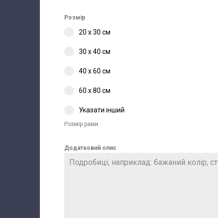
Розмір
20 х 30 см
30 х 40 см
40 х 60 см
60 х 80 см
Указати інший
Розмір рами
Додатковий опис