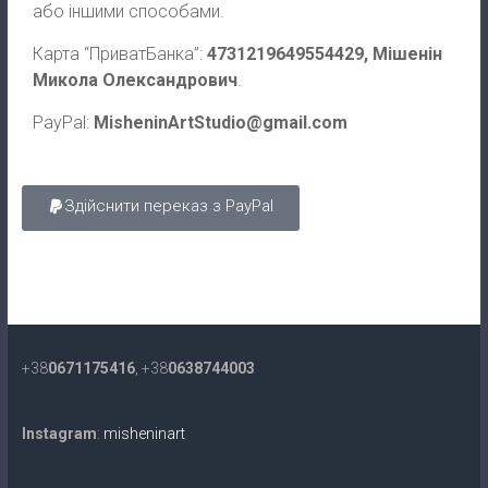
або іншими способами.
Карта “ПриватБанка”:
4731219649554429,
Мішенін
Микола Олександрович
.
PayPal:
MisheninArtStudio@gmail.com
Здійснити переказ з PayPal
+38
0671175416
, +38
0638744003
Instagram
:
misheninart