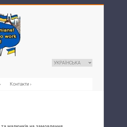
›
Контакти ›
н та малюнків на замовлення.