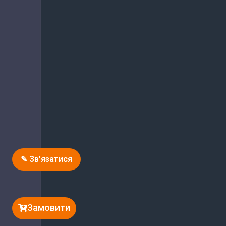
✎ Зв'язатися
Замовити