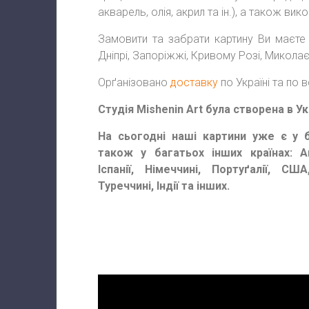
акварель, олія, акрил та ін.), а також ви
Замовити та забрати картину Ви маєте 
Дніпрі, Запоріжжі, Кривому Розі, Миколаєв
Орґанізовано
доставку
по Україні та по 
Студія Mishenin Art була створена в Укр
На сьогодні наші картини уже є у б
також у багатьох інших країнах: Авс
Іспанії, Німеччині, Портуґалії, США
Туреччині, Індії та інших.