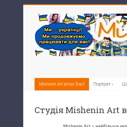
×
Замовляли у нас?
Поділіться
враженнями!
Mishenin Art вітає Вас!
Портрет ›
Ша
Студія Mishenin Art в
Mishenin Art – найбільша ук