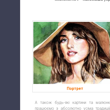
Портрет
А також будь-які картини та малюнки
працюємо з абсолютно усіма традицій