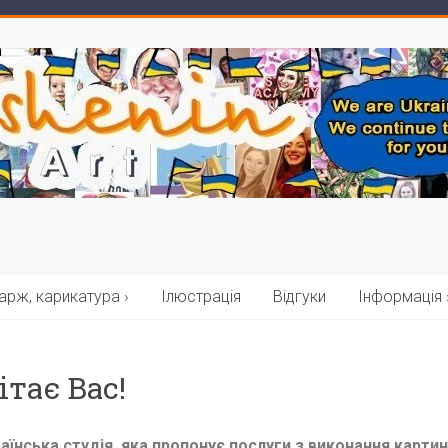
рж, карикатура ›
Ілюстрація
Відгуки
Інформація 
ітає Вас!
раїнська студія, яка пропонує послуги з виконання карти