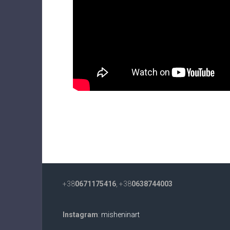
+38
0671175416
, +38
0638744003
Instagram
:
misheninart