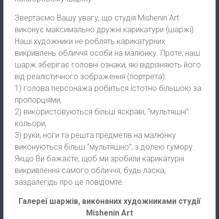
Звертаємо Вашу увагу, що студія Mishenin Art
виконує максимально дружні карикатури (шаржі).
Наші художники не роблять карикатурних
викривлень обличчя особи на малюнку. Проте, наш
шарж зберігає головні ознаки, які відрізняють його
від реалістичного зображення (портрета):
1) голова персонажа робиться істотно більшою за
пропорціями,
2) використовуються більш яскраві, “мультяшні”
кольори,
3) руки, ноги та решта предметів на малюнку
виконуються більш “мультяшно”, з долею гумору.
Якщо Ви бажаєте, щоб ми зробили карикатурні
викривлення самого обличчя, будь ласка,
заздалегідь про це повідомте.
Галереї шаржів, виконаних художниками студії
Mishenin Art