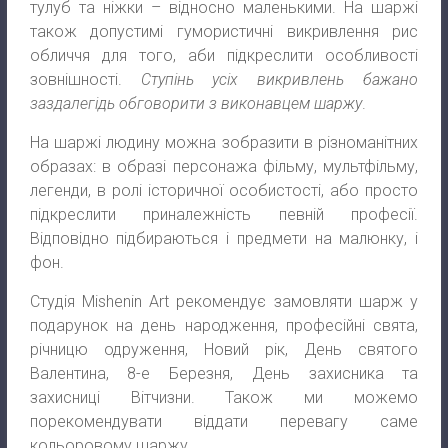
тулуб та ніжки – відносно маленькими. На шаржі
також допустимі гумористичні викривлення рис
обличчя для того, аби підкреслити особливості
зовнішності.
Ступінь усіх викривлень бажано
заздалегідь обговорити з виконавцем шаржу
.
На шаржі людину можна зобразити в різноманітних
образах: в образі персонажа фільму, мультфільму,
легенди, в ролі історичної особистості, або просто
підкреслити приналежність певній професії.
Відповідно підбираються і предмети на малюнку, і
фон.
Студія Mishenin Art рекомендує замовляти шарж у
подарунок на день народження, професійні свята,
річницю одруження, Новий рік, День святого
Валентина, 8-е Березня, День захисника та
захисниці Вітчизни. Також ми можемо
порекомендувати віддати перевагу саме
кольоровому шаржу.