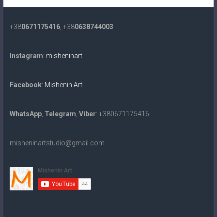
+38
0671175416
, +38
0638744003
Instagram
:
misheninart
Facebook
:
Mishenin Art
WhatsApp
,
Telegram
,
Viber
: +380671175416
misheninartstudio@gmail.com