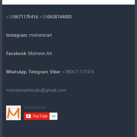
+38
0671175416
, +38
0638744003
Instagram
:
misheninart
Facebook
:
Mishenin Art
WhatsApp
,
Telegram
,
Viber
: +380671175416
misheninartstudio@gmail.com