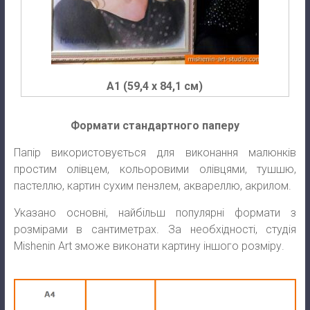
A1 (59,4 х 84,1 см)
Формати стандартного паперу
Папір використовується для виконання малюнків
простим олівцем, кольоровими олівцями, тушшю,
пастеллю, картин сухим пензлем, аквареллю, акрилом.
Указано основні, найбільш популярні формати з
розмірами в сантиметрах. За необхідності, студія
Mishenin Art зможе виконати картину іншого розміру.