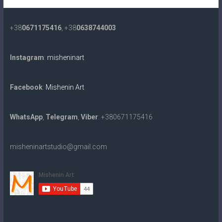
+38
0671175416
, +38
0638744003
Instagram
:
misheninart
Facebook
:
Mishenin Art
WhatsApp
,
Telegram
,
Viber
: +380671175416
misheninartstudio@gmail.com