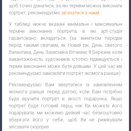
щоб точно дізнатися, за які терміни можна виконати
портрет, рекомендуємо
зв’язатися з нами
.
У таблиці нижче вказані мінімальні і максимальні
терміни виконання портрета, в які арт-студія
гарантовано вкладеться (за винятком періодів
перед такими святами, як Новий рік, День святого
Валентина, День Захисника Вітчизни, 8 Березня, коли
завантаженість художників істотно підвищується і
термін виконання може бути довшим. У цей час ми
рекомендуємо замовляти портрет якомога раніше).
Рекомендуємо Вам звертатися із замовленням
якомога раніше перед датою, коли Вам потрібно
буде вручити портрет в якості подарунка. Якщо
портрет буде готовий перш, ніж Ви можете його
подарувати, ми можемо деякий час безкоштовно
зберігати його у себе, щоб Ви не ризикували
зіпсувати сюрприз.