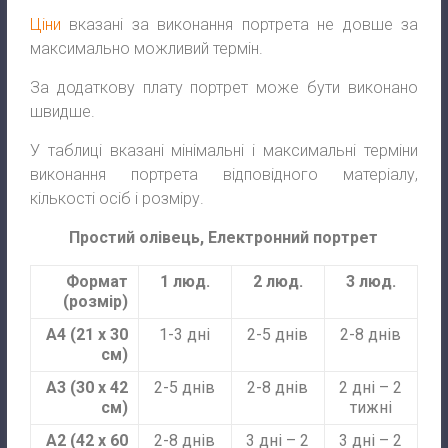
Ціни
вказані за виконання портрета не довше за
максимально можливий термін.
За додаткову плату портрет може бути виконано
швидше.
У таблиці вказані мінімальні і максимальні терміни
виконання портрета відповідного матеріалу,
кількості осіб і розміру.
Простий олівець, Електронний портрет
Формат
1 люд.
2 люд.
3 люд.
(розмір)
А4 (21 х 30
1-3 дні
2-5 днів
2-8 днів
см)
А3 (30 х 42
2-5 днів
2-8 днів
2 дні – 2
см)
тижні
А2 (42 х 60
2-8 днів
3 дні – 2
3 дні – 2