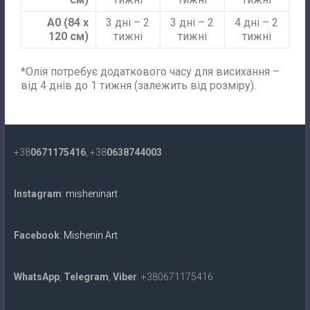
А0 (84 х
3 дні – 2
3 дні – 2
4 дні – 2
120 см)
тижні
тижні
тижні
*Олія потребує додаткового часу для висихання –
від 4 днів до 1 тижня (залежить від розміру).
+38
0671175416
, +38
0638744003
Instagram
:
misheninart
Facebook
:
Mishenin Art
WhatsApp
,
Telegram
,
Viber
: +380671175416