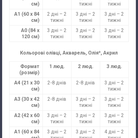
см)
тижні
тижні
А1 (60 х 84
2 дні – 2
3 дні – 2
3 дні – 2
см)
тижні
тижні
тижні
А0 (84 х
3 дні – 2
3 дні – 2
3 дні – 2
120 см)
тижні
тижні
тижні
Кольорові олівці, Акварель, Олія*, Акрил
Формат
1 люд.
2 люд.
3 люд.
(розмір)
А4 (21 х 30
2-8 днів
2-8 днів
3 дні – 2
см)
тижні
А3 (30 х 42
2-8 днів
3 дні – 2
3 дні – 2
см)
тижні
тижні
А2 (42 х 60
3 дні – 2
3 дні – 2
3 дні – 2
см)
тижні
тижні
тижні
А1 (60 х 84
3 дні – 2
3 дні – 2
4 дні – 2
см)
тижні
тижні
тижні