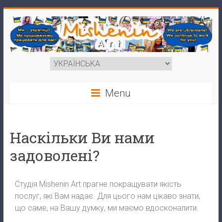
Menu
Наскільки Ви нами
задоволені?
Студія Mishenin Art прагне покращувати якість
послуг, які Вам надає. Для цього нам цікаво знати,
що саме, на Вашу думку, ми маємо вдосконалити.