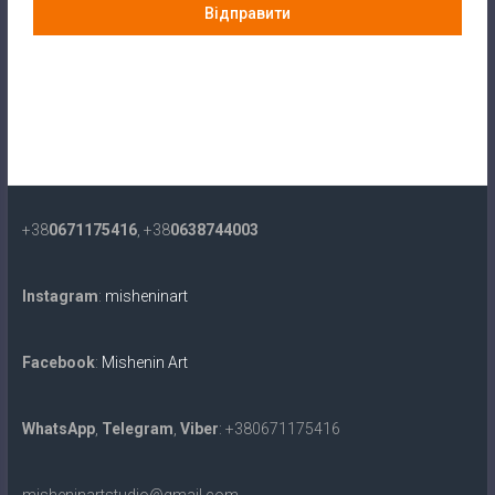
Відправити
+38
0671175416
, +38
0638744003
Instagram
:
misheninart
Facebook
:
Mishenin Art
WhatsApp
,
Telegram
,
Viber
: +380671175416