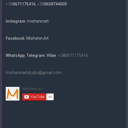
+38
0671175416
, +38
0638744003
Instagram
:
misheninart
Facebook
:
Mishenin Art
WhatsApp
,
Telegram
,
Viber
: +380671175416
misheninartstudio@gmail.com